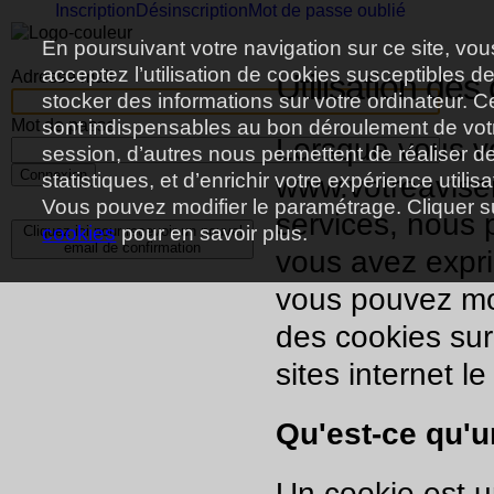
Inscription
Désinscription
Mot de passe oublié
En poursuivant votre navigation sur ce site, vou
acceptez l’utilisation de cookies susceptibles d
Adresse mail
Utilisation des
stocker des informations sur votre ordinateur. C
Mot de passe
sont indispensables au bon déroulement de vot
Lorsque vous vo
session, d’autres nous permettent de réaliser d
Connexion
statistiques, et d’enrichir votre expérience utilisa
www.votreavisen
Vous pouvez modifier le paramétrage. Cliquer s
services, nous 
cookies
pour en savoir plus.
Cliquez ici pour recevoir un nouvel
email de confirmation
vous avez expr
vous pouvez mod
des cookies sur
sites internet l
Qu'est-ce qu'u
Un cookie est un