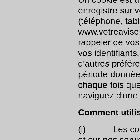
enregistre sur 
(téléphone, tabl
www.votreavisenl
rappeler de vos
vos identifiants,
d'autres préfér
période donnée 
chaque fois que
naviguez d'une
Comment utili
(i)
Les co
et sur nos servi