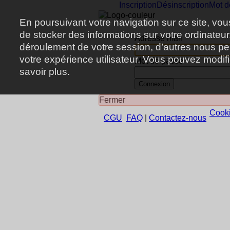
Inscription
Désinscription
Mot d
En poursuivant votre navigation sur ce site, vou
de stocker des informations sur votre ordinateu
Adresse mail
déroulement de votre session, d’autres nous perm
votre expérience utilisateur. Vous pouvez modif
Mot de passe
savoir plus.
Connexion
Fermer
Cook
CGU
FAQ
|
Contactez-nous